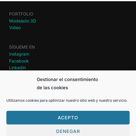
PORTFOLIO
Modelado 3D
Vídeo
SÍGUEME EN
Instagram
Facebook
Linkedin
Gestionar el consentimiento
Aviso Legal
de las cookies
Política de Cookies
Utilizamos cookies para optimizar nuestro sitio web y nuestro servicio.
©
Rocío Salazar
ACEPTO
Política de privacidad
DENEGAR
Copyright © 2026 ROCÍO SALAZAR